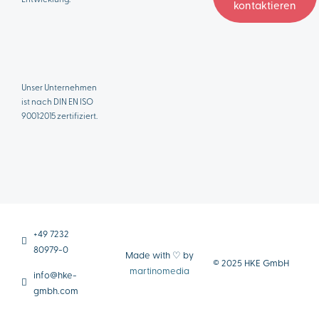
kontaktieren
Unser Unternehmen
ist nach DIN EN ISO
9001:2015 zertifiziert.
+49 7232
80979-0
Made with ♡ by
© 2025 HKE GmbH
martinomedia
info@hke-
gmbh.com