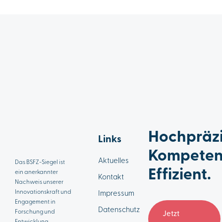
Hochpräzi
Links
Kompeten
Aktuelles
Das BSFZ-Siegel ist
Effizient.
ein anerkannter
Kontakt
Nachweis unserer
Innovationskraft und
Impressum
Engagement in
Datenschutz
Forschung und
Jetzt
Entwicklung.