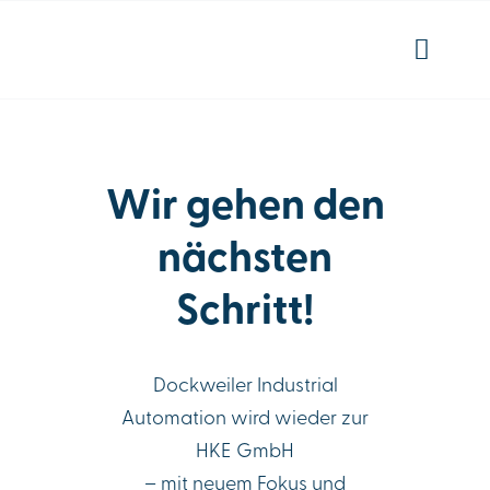
Skip
to
Toggl
content
Navig
Aktuelles
Wir gehen den
Kontakt
nächsten
Schritt!
Dockweiler Industrial
Automation wird wieder zur
HKE GmbH
– mit neuem Fokus und