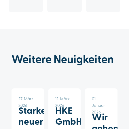
Weitere Neuigkeiten
27. März
12. März
01.
2026
2026
Januar
Starker
HKE
2026
Wir
neuer
GmbH
gehen