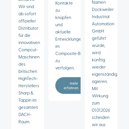
Namen
Kontakte
Wir sind
Dockweiler
zu
ab sofort
Industrial
knüpfen
offizieller
Automation
und
Distributor
GmbH
aktuelle
für die
geführt
Entwicklungen
innovativen
wurde,
im
Compcut-
wird
Composite‑Bereich
Maschinen
künftig
zu
des
wieder
verfolgen.
britischen
eigenständig
High
Tech-
agieren.
mehr
Herstellers
erfahren
Mit
Sharp &
Wirkung
Tappin im
zum
gesamten
01.01.2026
DACH-
scheiden
Raum.
wir aus