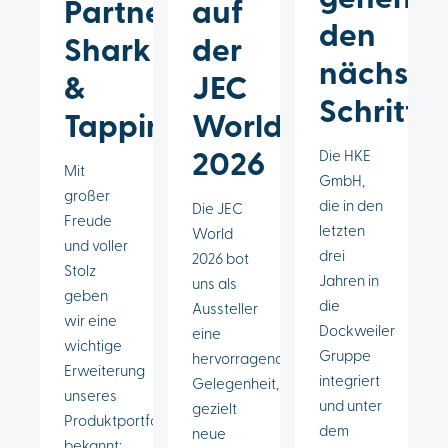
Partner:
auf
den
Shark
der
nächste
&
JEC
Schritt
Tappin
World
2026
Die HKE
Mit
GmbH,
großer
die in den
Die JEC
Freude
letzten
World
und voller
drei
2026 bot
Stolz
Jahren in
uns als
geben
die
Aussteller
wir eine
Dockweiler
eine
wichtige
Gruppe
hervorragende
Erweiterung
integriert
Gelegenheit,
unseres
und unter
gezielt
Produktportfolios
dem
neue
bekannt: