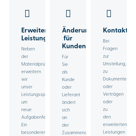
Erweiterte
Änderungen
Kontakt
Leistungen
für
Bei
Kunden
Fragen
Neben
zur
der
Für
Umstellung,
Materialprüfung
Sie
zu
erweitern
als
Dokumenten
wir
Kunde
oder
unser
oder
Verträgen
Leistungsspektrum
Lieferant
oder
um
ändert
zu
neue
sich
den
Aufgabenfelder.
an
erweiterten
Ein
der
Leistungen
besonderer
Zusammenarbeit