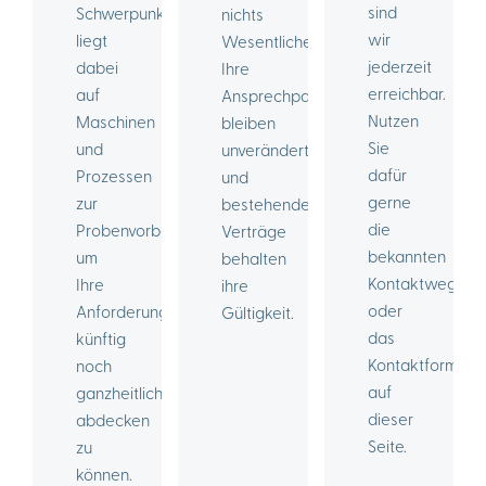
sind
Schwerpunkt
nichts
wir
liegt
Wesentliches.
jederzeit
dabei
Ihre
erreichbar.
auf
Ansprechpartner
Nutzen
Maschinen
bleiben
Sie
und
unverändert,
dafür
Prozessen
und
gerne
zur
bestehende
die
Probenvorbereitung,
Verträge
bekannten
um
behalten
Kontaktwege
Ihre
ihre
oder
Anforderungen
Gültigkeit.
das
künftig
Kontaktformular
noch
auf
ganzheitlicher
dieser
abdecken
Seite.
zu
können.