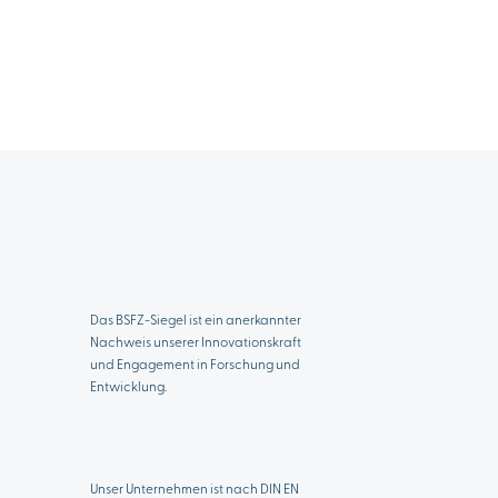
Das BSFZ-Siegel ist ein anerkannter
Nachweis unserer Innovationskraft
und Engagement in Forschung und
Entwicklung.
Unser Unternehmen ist nach DIN EN